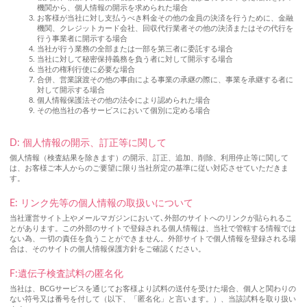
機関から、個人情報の開示を求められた場合
お客様が当社に対し支払うべき料金その他の金員の決済を行うために、金融
機関、クレジットカード会社、回収代行業者その他の決済またはその代行を
行う事業者に開示する場合
当社が行う業務の全部または一部を第三者に委託する場合
当社に対して秘密保持義務を負う者に対して開示する場合
当社の権利行使に必要な場合
合併、営業譲渡その他の事由による事業の承継の際に、事業を承継する者に
対して開示する場合
個人情報保護法その他の法令により認められた場合
その他当社の各サービスにおいて個別に定める場合
D: 個人情報の開示、訂正等に関して
個人情報（検査結果を除きます）の開示、訂正、追加、削除、利用停止等に関して
は、お客様ご本人からのご要望に限り当社所定の基準に従い対応させていただきま
す。
E: リンク先等の個人情報の取扱いについて
当社運営サイト上やメールマガジンにおいて､外部のサイトへのリンクが貼られるこ
とがあります。この外部のサイトで登録される個人情報は、当社で管轄する情報では
ない為、一切の責任を負うことができません。外部サイトで個人情報を登録される場
合は、そのサイトの個人情報保護方針をご確認ください。
F:遺伝子検査試料の匿名化
当社は、BCGサービスを通じてお客様より試料の送付を受けた場合、個人と関わりの
ない符号又は番号を付して（以下、「匿名化」と言います。）、当該試料を取り扱い