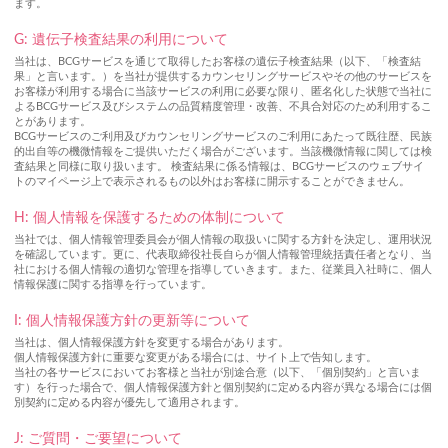
ます。
G: 遺伝子検査結果の利用について
当社は、BCGサービスを通じて取得したお客様の遺伝子検査結果（以下、「検査結
果」と言います。）を当社が提供するカウンセリングサービスやその他のサービスを
お客様が利用する場合に当該サービスの利用に必要な限り、匿名化した状態で当社に
よるBCGサービス及びシステムの品質精度管理・改善、不具合対応のため利用するこ
とがあります。
BCGサービスのご利用及びカウンセリングサービスのご利用にあたって既往歴、民族
的出自等の機微情報をご提供いただく場合がございます。当該機微情報に関しては検
査結果と同様に取り扱います。 検査結果に係る情報は、BCGサービスのウェブサイ
トのマイページ上で表示されるもの以外はお客様に開示することができません。
H: 個人情報を保護するための体制について
当社では、個人情報管理委員会が個人情報の取扱いに関する方針を決定し、運用状況
を確認しています。更に、代表取締役社長自らが個人情報管理統括責任者となり、当
社における個人情報の適切な管理を指導していきます。また、従業員入社時に、個人
情報保護に関する指導を行っています。
I: 個人情報保護方針の更新等について
当社は、個人情報保護方針を変更する場合があります。
個人情報保護方針に重要な変更がある場合には、サイト上で告知します。
当社の各サービスにおいてお客様と当社が別途合意（以下、「個別契約」と言いま
す）を行った場合で、個人情報保護方針と個別契約に定める内容が異なる場合には個
別契約に定める内容が優先して適用されます。
J: ご質問・ご要望について