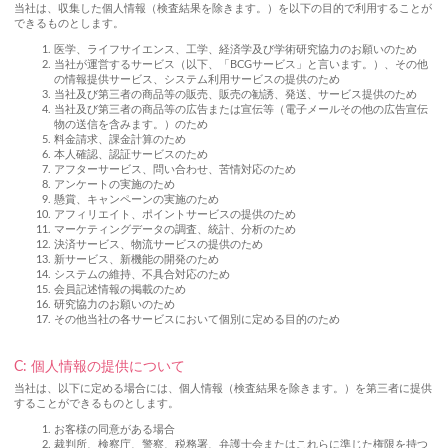
当社は、収集した個人情報（検査結果を除きます。）を以下の目的で利用することが
できるものとします。
医学、ライフサイエンス、工学、経済学及び学術研究協力のお願いのため
当社が運営するサービス（以下、「BCGサービス」と言います。）、その他
の情報提供サービス、システム利用サービスの提供のため
当社及び第三者の商品等の販売、販売の勧誘、発送、サービス提供のため
当社及び第三者の商品等の広告または宣伝等（電子メールその他の広告宣伝
物の送信を含みます。）のため
料金請求、課金計算のため
本人確認、認証サービスのため
アフターサービス、問い合わせ、苦情対応のため
アンケートの実施のため
懸賞、キャンペーンの実施のため
アフィリエイト、ポイントサービスの提供のため
マーケティングデータの調査、統計、分析のため
決済サービス、物流サービスの提供のため
新サービス、新機能の開発のため
システムの維持、不具合対応のため
会員記述情報の掲載のため
研究協力のお願いのため
その他当社の各サービスにおいて個別に定める目的のため
C: 個人情報の提供について
当社は、以下に定める場合には、個人情報（検査結果を除きます。）を第三者に提供
することができるものとします。
お客様の同意がある場合
裁判所、検察庁、警察、税務署、弁護士会またはこれらに準じた権限を持つ